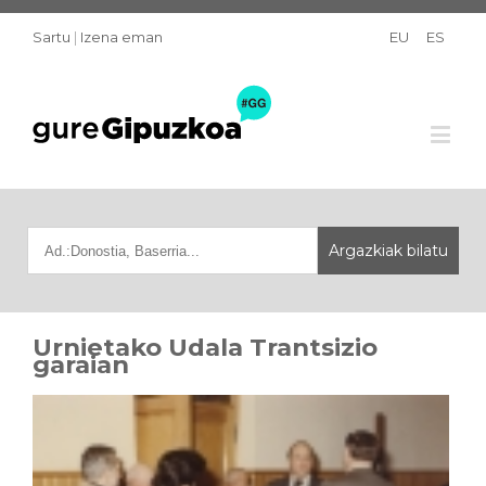
Sartu
|
Izena eman
EU
ES
Urnietako Udala Trantsizio
garaian