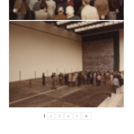
1
2
3
4
5
►