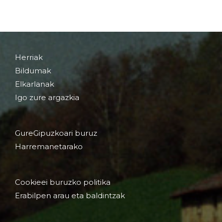
Herriak
Bildumak
Elkarlanak
Igo zure argazkia
GureGipuzkoari buruz
Harremanetarako
Cookieei buruzko politika
Erabilpen arau eta baldintzak