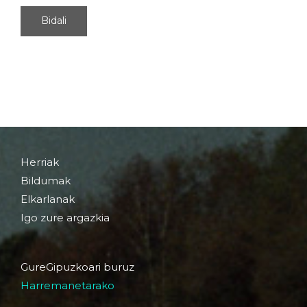
Herriak
Bildumak
Elkarlanak
Igo zure argazkia
GureGipuzkoari buruz
Harremanetarako