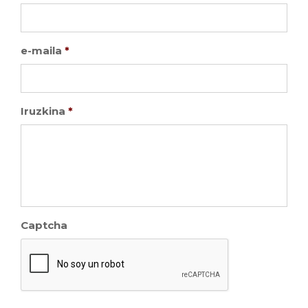
e-maila
*
Iruzkina
*
Captcha