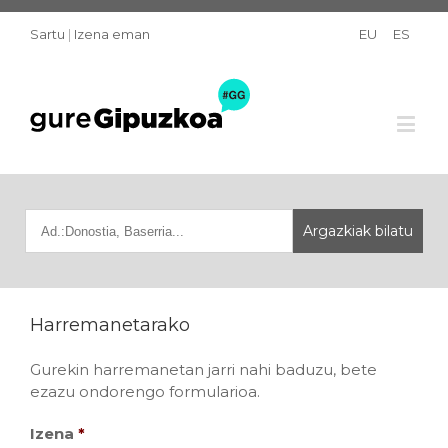
Sartu
|
Izena eman
EU
ES
Harremanetarako
Gurekin harremanetan jarri nahi baduzu, bete
ezazu ondorengo formularioa.
Izena
*