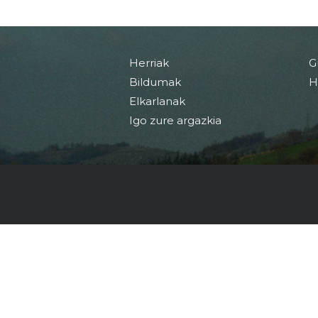
Herriak
G
Bildumak
H
Elkarlanak
Igo zure argazkia