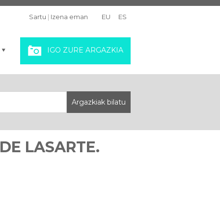
Sartu
|
Izena eman
EU
ES
IGO ZURE ARGAZKIA
 DE LASARTE.