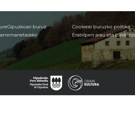
ureGipuzkoari buruz
Cookieei buruzko politika
arremanetarako
Erabilpen arau eta baldintz