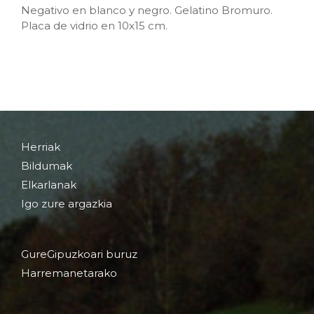
Negativo en blanco y negro. Gelatino Bromuro.
Placa de vidrio en 10x15 cm.
Herriak
Bildumak
Elkarlanak
Igo zure argazkia
GureGipuzkoari buruz
Harremanetarako