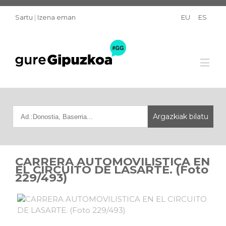
Sartu
|
Izena eman
EU
ES
CARRERA AUTOMOVILISTICA EN
EL CIRCUITO DE LASARTE. (Foto
229/493)