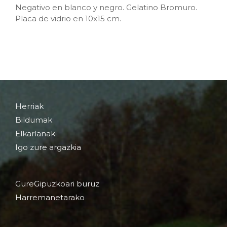
Negativo en blanco y negro. Gelatino Bromuro.
Placa de vidrio en 10x15 cm.
Herriak
Bildumak
Elkarlanak
Igo zure argazkia
GureGipuzkoari buruz
Harremanetarako