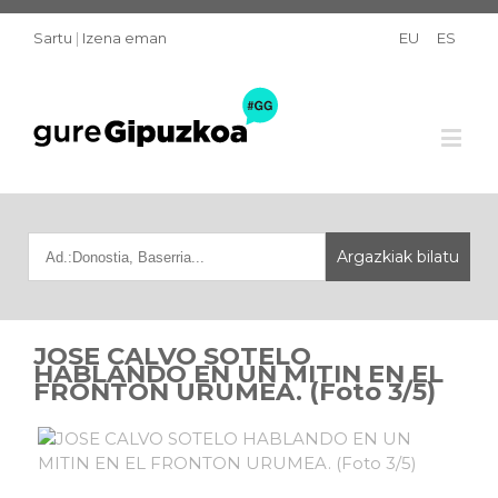
Sartu
|
Izena eman
EU
ES
JOSE CALVO SOTELO
HABLANDO EN UN MITIN EN EL
FRONTON URUMEA. (Foto 3/5)