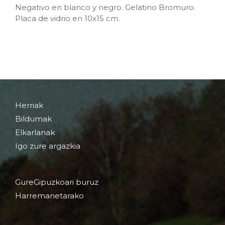
Negativo en blanco y negro. Gelatino Bromuro.
Placa de vidrio en 10x15 cm.
Herriak
Bildumak
Elkarlanak
Igo zure argazkia
GureGipuzkoari buruz
Harremanetarako