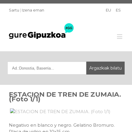
Sartu
|
Izena eman
EU
ES
ESTACION DE TREN DE ZUMAIA.
(Foto 1/1)
Negativo en blanco y negro. Gelatino Bromuro.
Placa de vidrio en 10x15 cm.