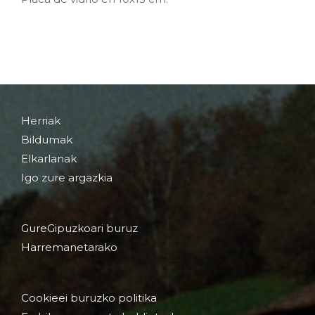
Herriak
Bildumak
Elkarlanak
Igo zure argazkia
GureGipuzkoari buruz
Harremanetarako
Cookieei buruzko politika