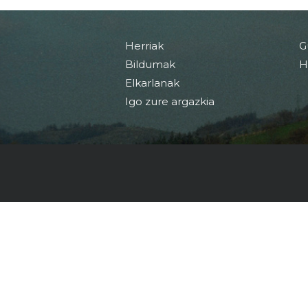
Herriak
G
Bildumak
H
Elkarlanak
Igo zure argazkia