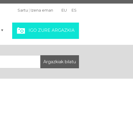
Sartu
|
Izena eman
EU
ES
IGO ZURE ARGAZKIA