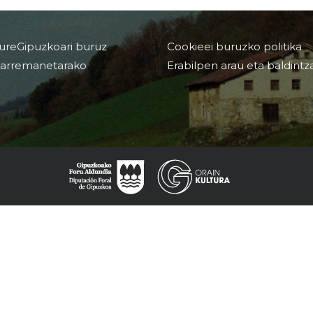
ureGipuzkoari buruz
Cookieei buruzko politika
arremanetarako
Erabilpen arau eta baldintz