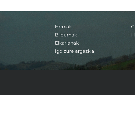
Herriak
G
Bildumak
H
Elkarlanak
Igo zure argazkia