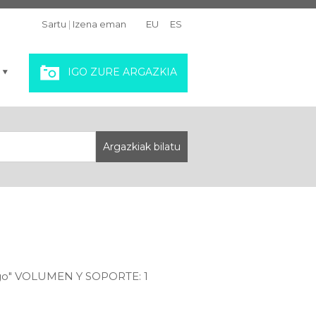
Sartu
|
Izena eman
EU
ES
IGO ZURE ARGAZKIA
o Ego" VOLUMEN Y SOPORTE: 1