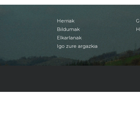
Herriak
G
Bildumak
H
Elkarlanak
Igo zure argazkia