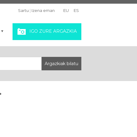
Sartu
|
Izena eman
EU
ES
IGO ZURE ARGAZKIA
.