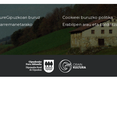
ureGipuzkoari buruz
Cookieei buruzko politika
arremanetarako
Erabilpen arau eta baldintz