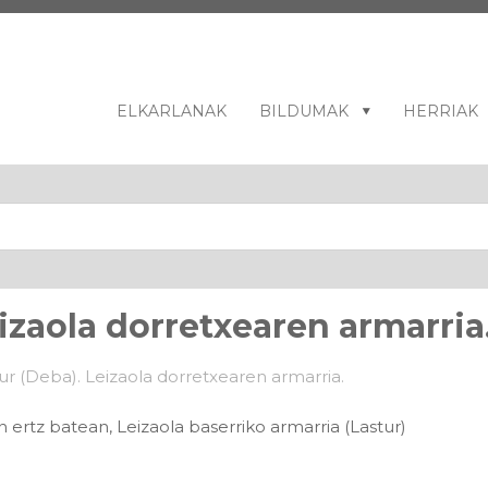
ELKARLANAK
BILDUMAK
HERRIAK
izaola dorretxearen armarria
rtz batean, Leizaola baserriko armarria (Lastur)