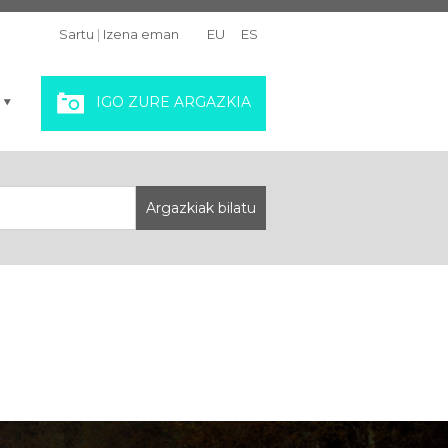
Sartu
|
Izena eman
EU
ES
IGO ZURE ARGAZKIA