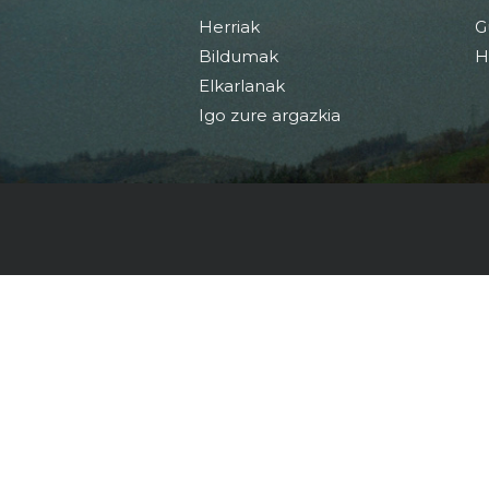
Herriak
G
Bildumak
H
Elkarlanak
Igo zure argazkia