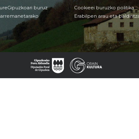
ureGipuzkoari buruz
Cookieei buruzko politika
arremanetarako
Erabilpen arau eta baldintz