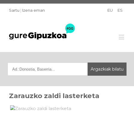
Sartu
|
Izena eman
EU
ES
Zarauzko zaldi lasterketa