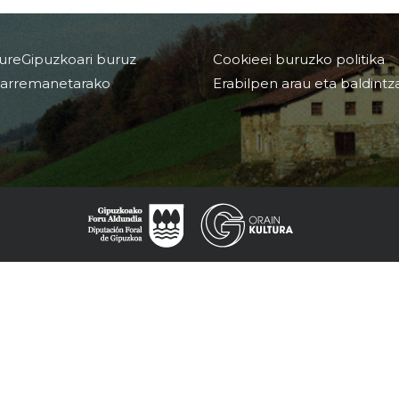
ureGipuzkoari buruz
Cookieei buruzko politika
arremanetarako
Erabilpen arau eta baldintz