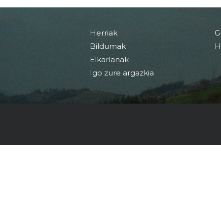
Herriak
G
Bildumak
H
Elkarlanak
Igo zure argazkia