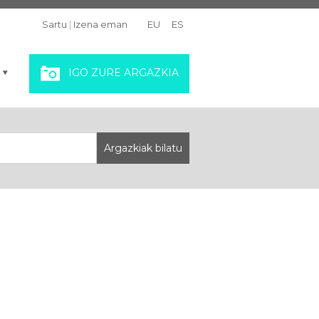
Sartu
|
Izena eman
EU
ES
IGO ZURE ARGAZKIA