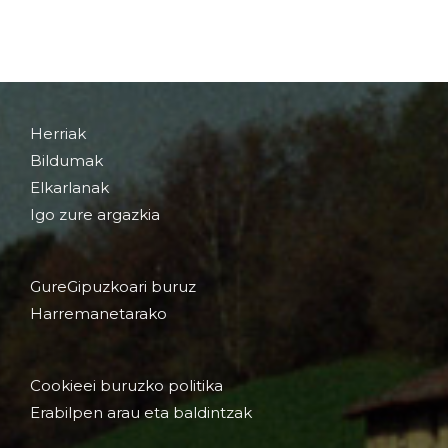
Herriak
Bildumak
Elkarlanak
Igo zure argazkia
GureGipuzkoari buruz
Harremanetarako
Cookieei buruzko politika
Erabilpen arau eta baldintzak