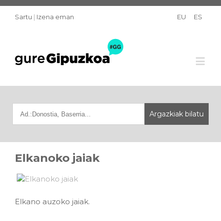
Sartu
|
Izena eman
EU
ES
Elkanoko jaiak
Elkano auzoko jaiak.