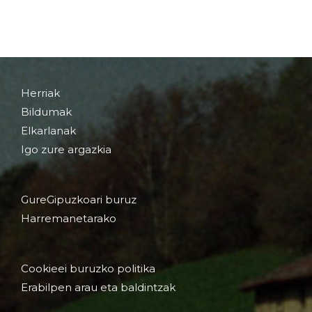
Herriak
Bildumak
Elkarlanak
Igo zure argazkia
GureGipuzkoari buruz
Harremanetarako
Cookieei buruzko politika
Erabilpen arau eta baldintzak