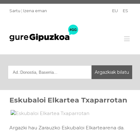
Sartu
|
Izena eman
EU
ES
Eskubaloi Elkartea Txaparrotan
Argazki hau Zarauzko Eskubaloi Elkartearena da.