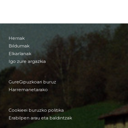
Herriak
Bildumak
Elkarlanak
Igo zure argazkia
GureGipuzkoari buruz
Harremanetarako
Cookieei buruzko politika
Erabilpen arau eta baldintzak