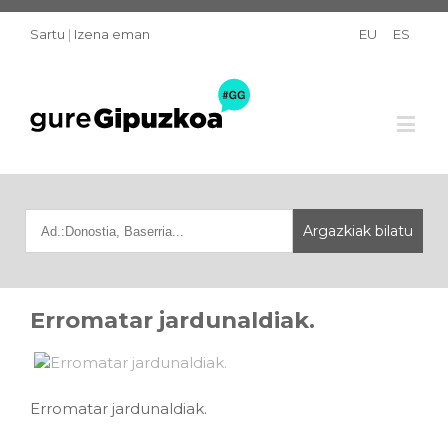
Sartu
|
Izena eman
EU
ES
Erromatar jardunaldiak.
Erromatar jardunaldiak.