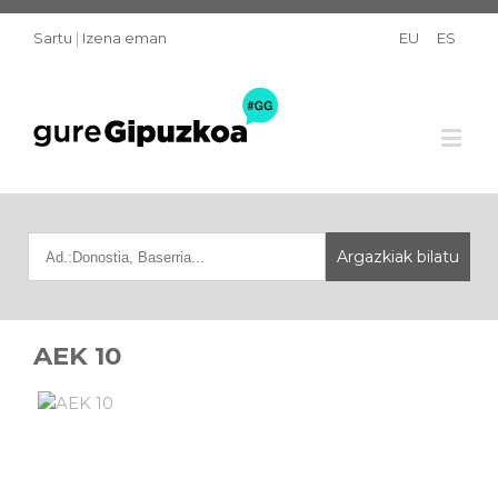
Sartu
|
Izena eman
EU
ES
AEK 10