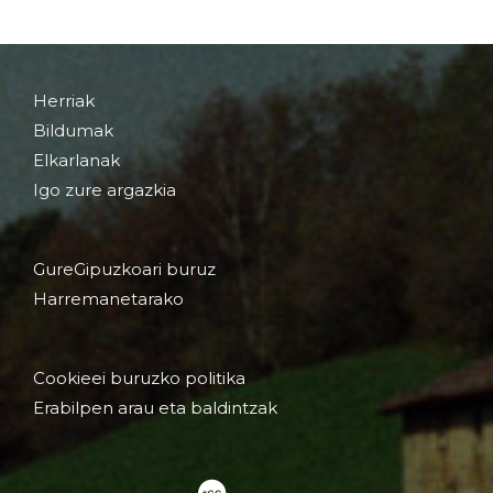
Herriak
Bildumak
Elkarlanak
Igo zure argazkia
GureGipuzkoari buruz
Harremanetarako
Cookieei buruzko politika
Erabilpen arau eta baldintzak