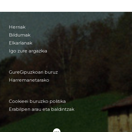
Herriak
Bildumak
Elkarlanak
Igo zure argazkia
GureGipuzkoari buruz
Harremanetarako
Cookieei buruzko politika
Erabilpen arau eta baldintzak