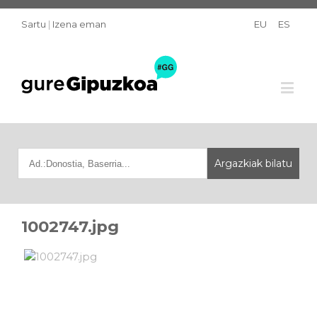
Sartu
|
Izena eman
EU
ES
1002747.jpg