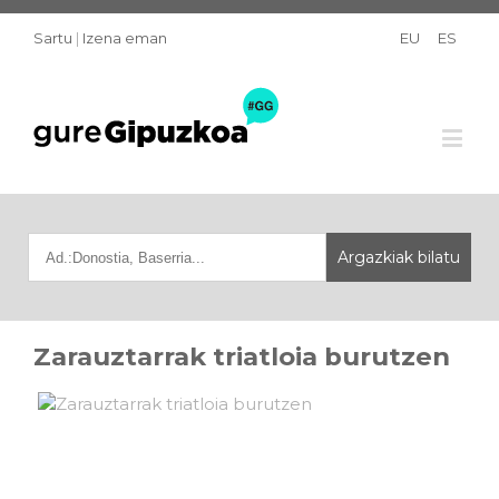
Sartu
|
Izena eman
EU
ES
Zarauztarrak triatloia burutzen