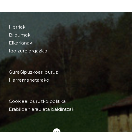
Herriak
Bildumak
Elkarlanak
Igo zure argazkia
GureGipuzkoari buruz
Harremanetarako
Cookieei buruzko politika
Erabilpen arau eta baldintzak