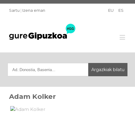
Sartu
|
Izena eman
EU
ES
Adam Kolker