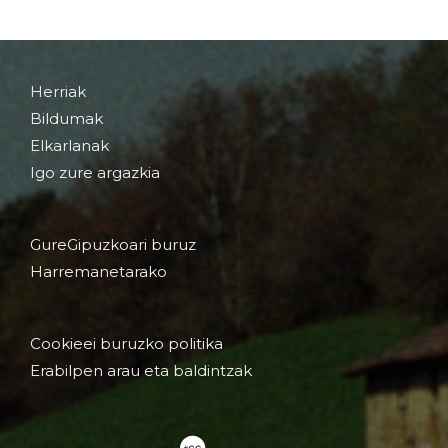
Herriak
Bildumak
Elkarlanak
Igo zure argazkia
GureGipuzkoari buruz
Harremanetarako
Cookieei buruzko politika
Erabilpen arau eta baldintzak