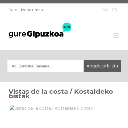
Sartu
|
Izena eman
EU
ES
Vistas de la costa / Kostaldeko
bistak