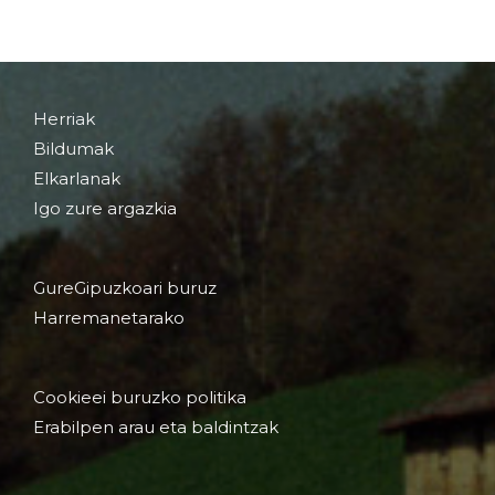
Herriak
Bildumak
Elkarlanak
Igo zure argazkia
GureGipuzkoari buruz
Harremanetarako
Cookieei buruzko politika
Erabilpen arau eta baldintzak