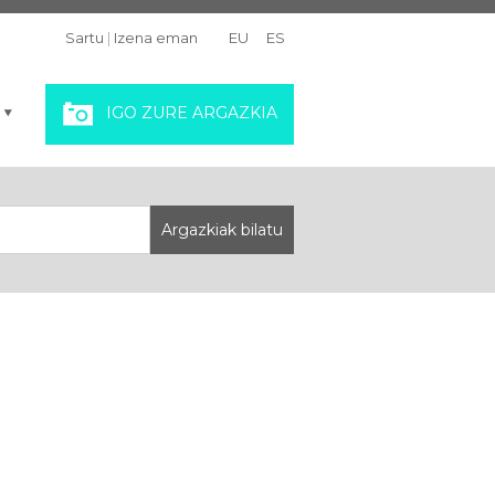
Sartu
|
Izena eman
EU
ES
IGO ZURE ARGAZKIA