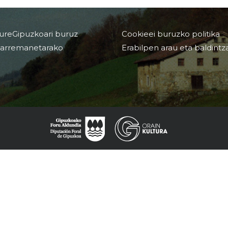
ureGipuzkoari buruz
Cookieei buruzko politika
arremanetarako
Erabilpen arau eta baldintz