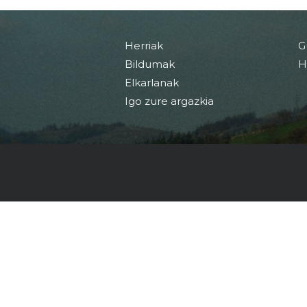
Herriak
G
Bildumak
H
Elkarlanak
Igo zure argazkia