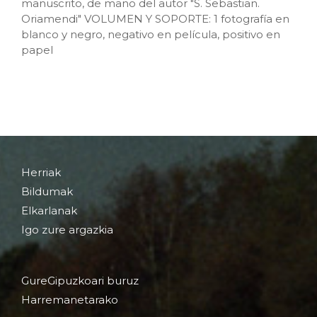
manuscrito, de mano del autor "S. Sebastian.
Oriamendi" VOLUMEN Y SOPORTE: 1 fotografía en
blanco y negro, negativo en película, positivo en
papel
Herriak
Bildumak
Elkarlanak
Igo zure argazkia
GureGipuzkoari buruz
Harremanetarako