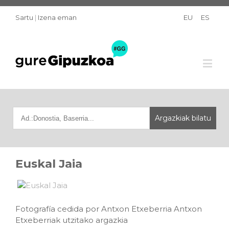
Sartu
|
Izena eman
EU
ES
Euskal Jaia
Fotografía cedida por Antxon Etxeberria Antxon
Etxeberriak utzitako argazkia