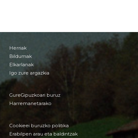
Herriak
Bildumak
Elkarlanak
Igo zure argazkia
GureGipuzkoari buruz
Harremanetarako
Cookieei buruzko politika
Erabilpen arau eta baldintzak