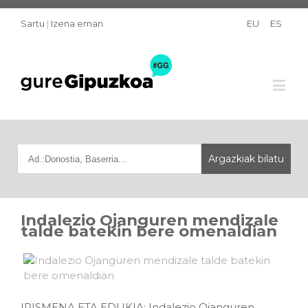
Sartu
|
Izena eman
EU
ES
Indalezio Ojanguren mendizale
talde batekin bere omenaldian
IRISMENA ETA EDUKIA: Indalezio Ojanguren,