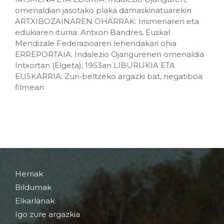
omenaldian jasotako plaka damaskinatuarekin
ARTXIBOZAINAREN OHARRAK: Irismenaren eta
edukiaren iturria: Antxon Bandres, Euskal
Mendizale Federazioaren lehendakari ohia
ERREPORTAIA: Indalezio Ojangurenen omenaldia
Intxortan (Elgeta), 1953an LIBURUKIA ETA
EUSKARRIA: Zuri-beltzeko argazki bat, negatiboa
filmean
Herriak
Bildumak
Elkarlanak
Igo zure argazkia