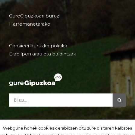
GureGipuzkoari buruz
Harremanetarako
Cookieei buruzko politika
Erabilpen arau eta baldintzak
Webgune honek cookieak erabiltzen ditu zure bisitaren kalitatea