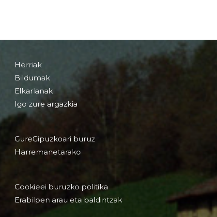
Herriak
Bildumak
Elkarlanak
Igo zure argazkia
GureGipuzkoari buruz
Harremanetarako
Cookieei buruzko politika
Erabilpen arau eta baldintzak