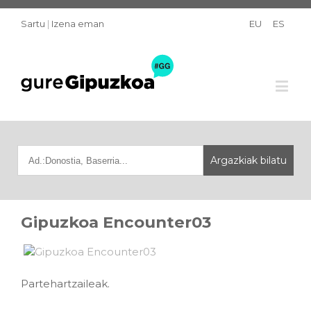
Sartu
|
Izena eman
EU
ES
Gipuzkoa Encounter03
Partehartzaileak.