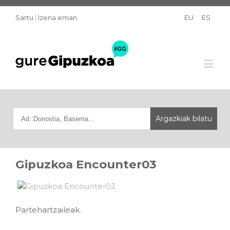
Sartu
|
Izena eman
EU
ES
Gipuzkoa Encounter03
Partehartzaileak.