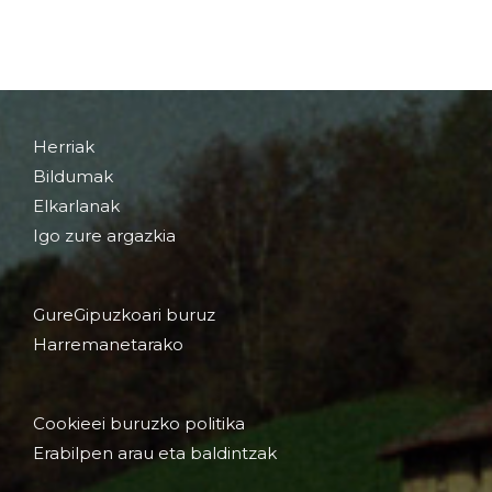
Herriak
Bildumak
Elkarlanak
Igo zure argazkia
GureGipuzkoari buruz
Harremanetarako
Cookieei buruzko politika
Erabilpen arau eta baldintzak