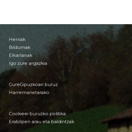
Herriak
Bildumak
Elkarlanak
Igo zure argazkia
GureGipuzkoari buruz
Harremanetarako
Cookieei buruzko politika
Erabilpen arau eta baldintzak