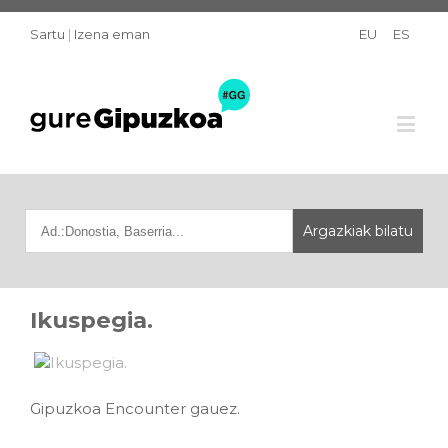
Sartu
|
Izena eman
EU
ES
Ikuspegia.
Gipuzkoa Encounter gauez.