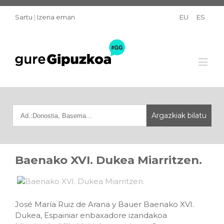
Sartu
|
Izena eman
EU
ES
Baenako XVI. Dukea Miarritzen.
José María Ruiz de Arana y Bauer Baenako XVI.
Dukea, Espainiar enbaxadore izandakoa