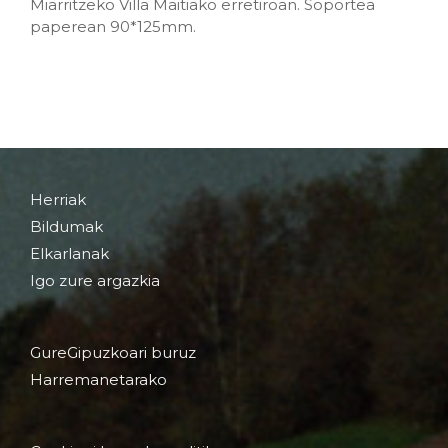
Miarritzeko Villa Maitiako erretiroan. Soportea
paperean 90*125mm.
Herriak
Bildumak
Elkarlanak
Igo zure argazkia
GureGipuzkoari buruz
Harremanetarako