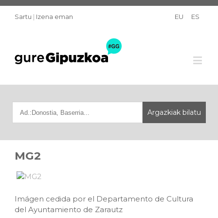
Sartu
|
Izena eman
EU
ES
MG2
Imágen cedida por el Departamento de Cultura
del Ayuntamiento de Zarautz