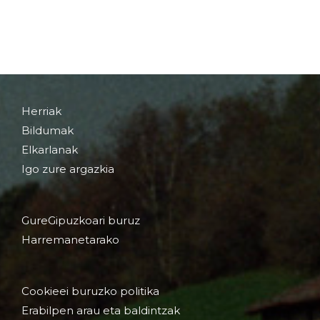
Herriak
Bildumak
Elkarlanak
Igo zure argazkia
GureGipuzkoari buruz
Harremanetarako
Cookieei buruzko politika
Erabilpen arau eta baldintzak