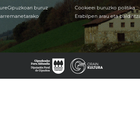
ureGipuzkoari buruz
Cookieei buruzko politika
arremanetarako
Erabilpen arau eta baldintz