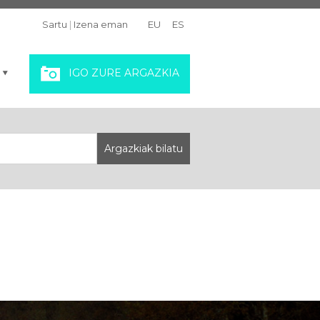
Sartu
|
Izena eman
EU
ES
IGO ZURE ARGAZKIA