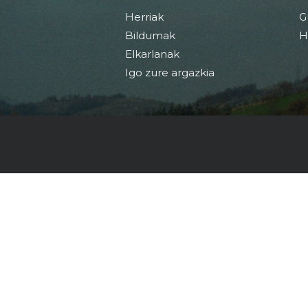
Herriak
G
Bildumak
H
Elkarlanak
Igo zure argazkia