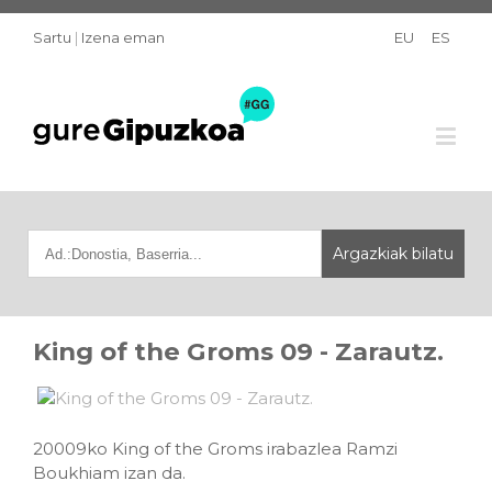
Sartu
|
Izena eman
EU
ES
King of the Groms 09 - Zarautz.
20009ko King of the Groms irabazlea Ramzi
Boukhiam izan da.