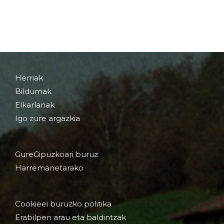
Herriak
Bildumak
Elkarlanak
Igo zure argazkia
GureGipuzkoari buruz
Harremanetarako
Cookieei buruzko politika
Erabilpen arau eta baldintzak