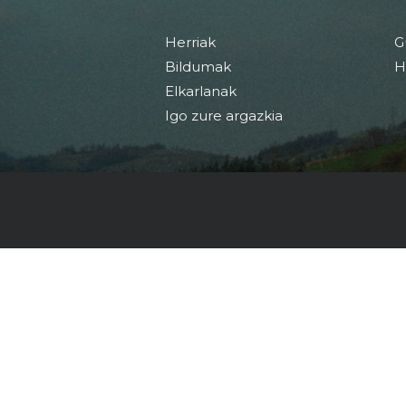
Herriak
G
Bildumak
H
Elkarlanak
Igo zure argazkia