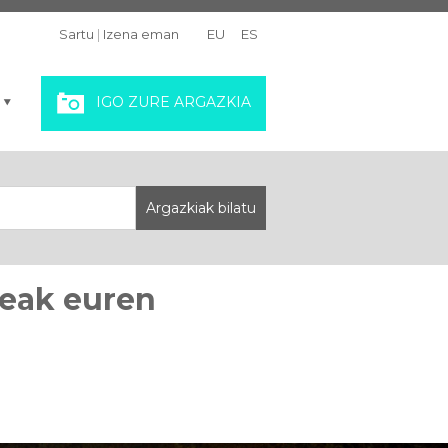
Sartu
|
Izena eman
EU
ES
IGO ZURE ARGAZKIA
leak euren