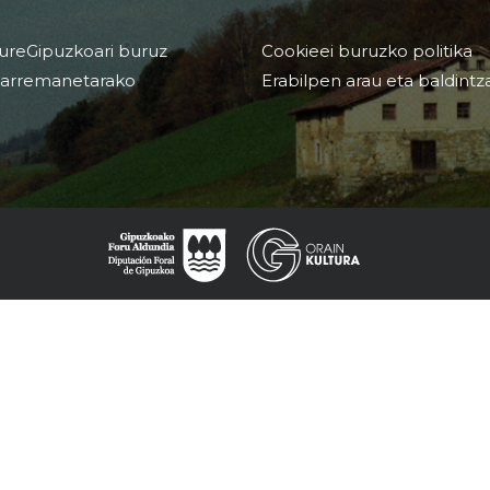
ureGipuzkoari buruz
Cookieei buruzko politika
arremanetarako
Erabilpen arau eta baldintz