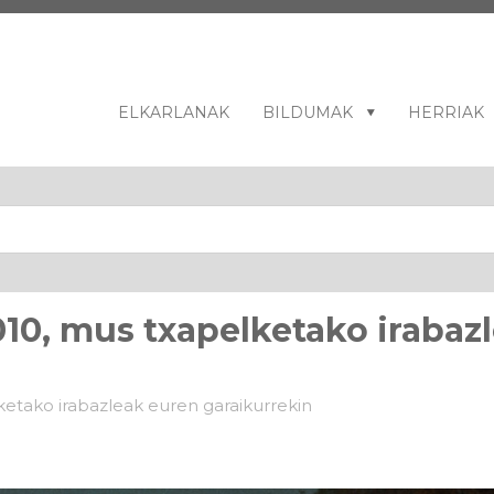
ELKARLANAK
BILDUMAK
HERRIAK
010, mus txapelketako irabaz