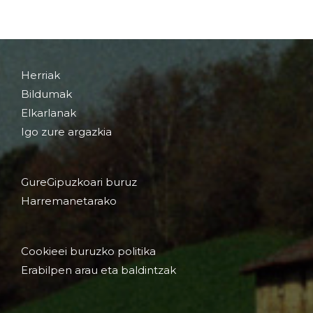
Herriak
Bildumak
Elkarlanak
Igo zure argazkia
GureGipuzkoari buruz
Harremanetarako
Cookieei buruzko politika
Erabilpen arau eta baldintzak