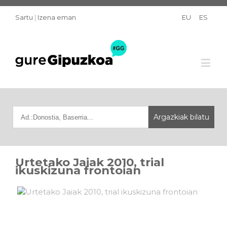
Sartu
|
Izena eman
EU
ES
Urtetako Jaiak 2010, trial
ikuskizuna frontoian