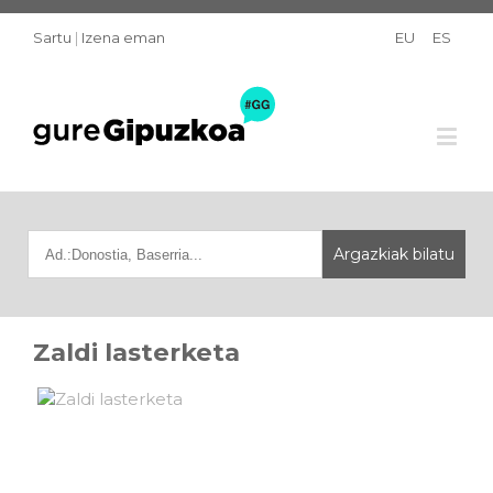
Sartu
|
Izena eman
EU
ES
Zaldi lasterketa