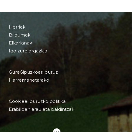
Herriak
Bildumak
Elkarlanak
Igo zure argazkia
GureGipuzkoari buruz
Harremanetarako
Cookieei buruzko politika
Erabilpen arau eta baldintzak