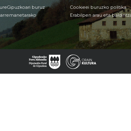
ureGipuzkoari buruz
Cookieei buruzko politika
arremanetarako
Erabilpen arau eta baldintz