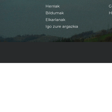
Herriak
G
Bildumak
H
Elkarlanak
Igo zure argazkia