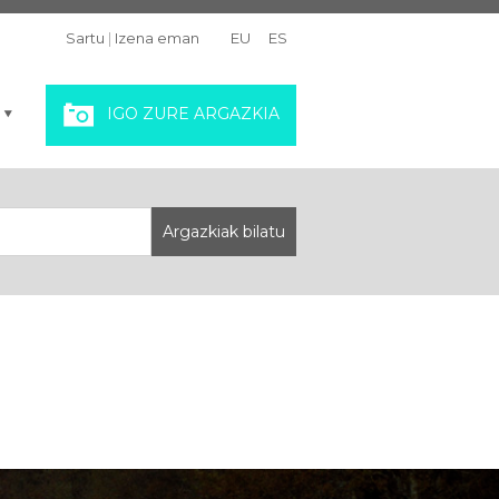
Sartu
|
Izena eman
EU
ES
IGO ZURE ARGAZKIA