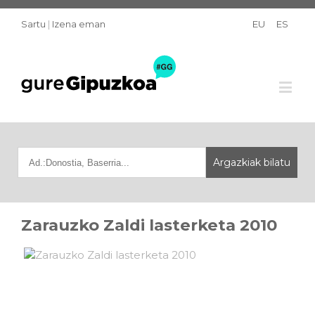
Sartu
|
Izena eman
EU
ES
Zarauzko Zaldi lasterketa 2010