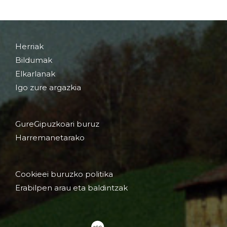
Herriak
Bildumak
Elkarlanak
Igo zure argazkia
GureGipuzkoari buruz
Harremanetarako
Cookieei buruzko politika
Erabilpen arau eta baldintzak