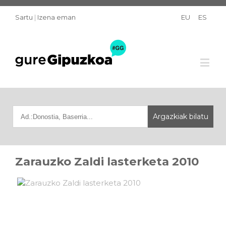
Sartu
|
Izena eman
EU
ES
Zarauzko Zaldi lasterketa 2010