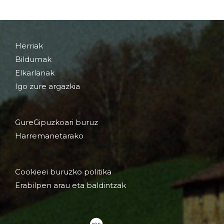
Herriak
Bildumak
Elkarlanak
Igo zure argazkia
GureGipuzkoari buruz
Harremanetarako
Cookieei buruzko politika
Erabilpen arau eta baldintzak