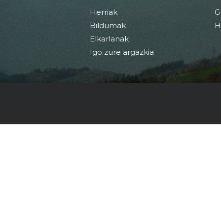
Herriak
G
Bildumak
H
Elkarlanak
Igo zure argazkia