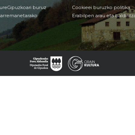
ureGipuzkoari buruz
Cookieei buruzko politika
arremanetarako
Erabilpen arau eta baldintz