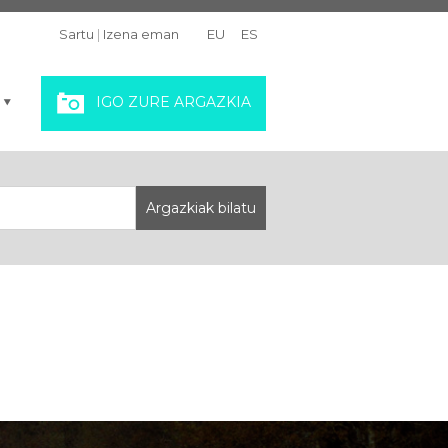
Sartu
|
Izena eman
EU
ES
IGO ZURE ARGAZKIA