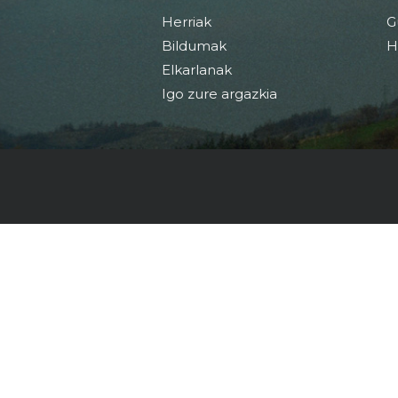
Herriak
G
Bildumak
H
Elkarlanak
Igo zure argazkia