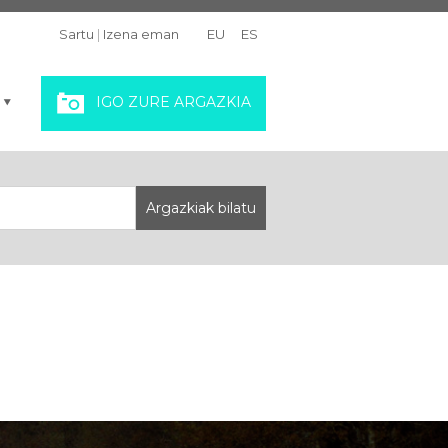
Sartu
|
Izena eman
EU
ES
IGO ZURE ARGAZKIA