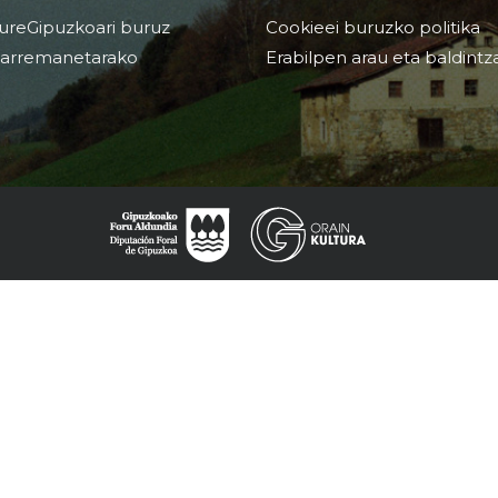
ureGipuzkoari buruz
Cookieei buruzko politika
arremanetarako
Erabilpen arau eta baldintz