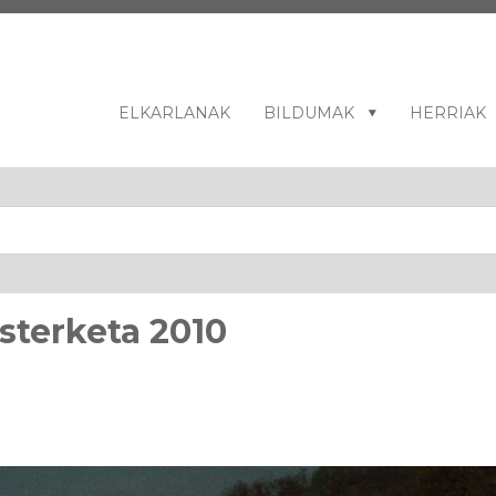
ELKARLANAK
BILDUMAK
HERRIAK
asterketa 2010