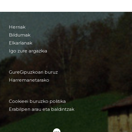
Herriak
Bildumak
Elkarlanak
Igo zure argazkia
GureGipuzkoari buruz
Harremanetarako
Cookieei buruzko politika
Erabilpen arau eta baldintzak