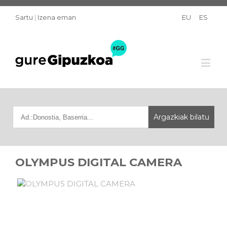
Sartu
|
Izena eman
EU
ES
OLYMPUS DIGITAL CAMERA