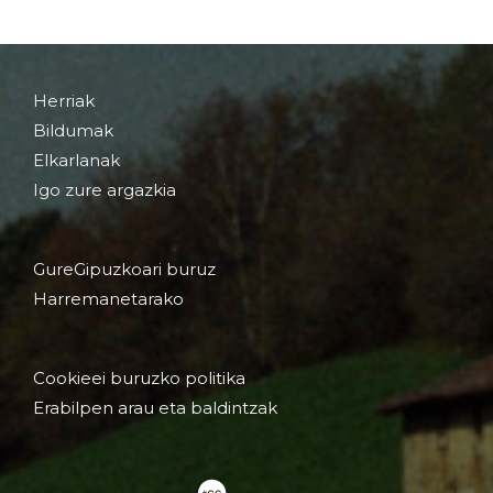
Herriak
Bildumak
Elkarlanak
Igo zure argazkia
GureGipuzkoari buruz
Harremanetarako
Cookieei buruzko politika
Erabilpen arau eta baldintzak