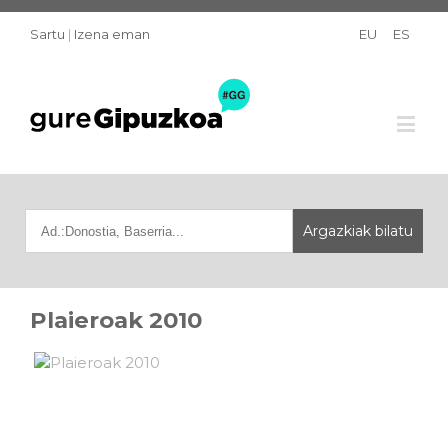
Sartu
|
Izena eman
EU
ES
Plaieroak 2010