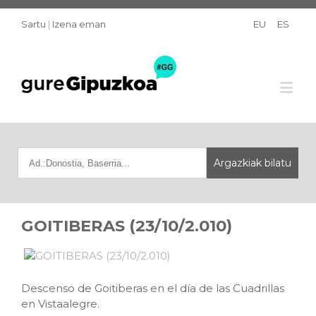
Sartu
|
Izena eman
EU
ES
GOITIBERAS (23/10/2.010)
Descenso de Goitiberas en el día de las Cuadrillas
en Vistaalegre.