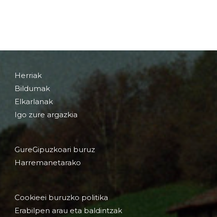
Herriak
Bildumak
Elkarlanak
Igo zure argazkia
GureGipuzkoari buruz
Harremanetarako
Cookieei buruzko politika
Erabilpen arau eta baldintzak