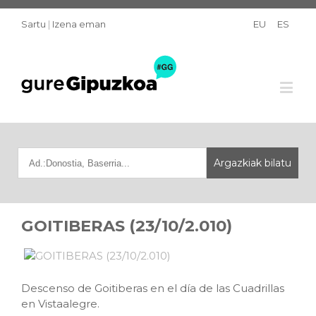
Sartu
|
Izena eman
EU
ES
GOITIBERAS (23/10/2.010)
Descenso de Goitiberas en el día de las Cuadrillas
en Vistaalegre.