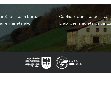
ureGipuzkoari buruz
Cookieei buruzko politika
arremanetarako
Erabilpen arau eta baldintz