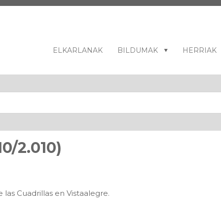
ELKARLANAK
BILDUMAK
HERRIAK
0/2.010)
 las Cuadrillas en Vistaalegre.