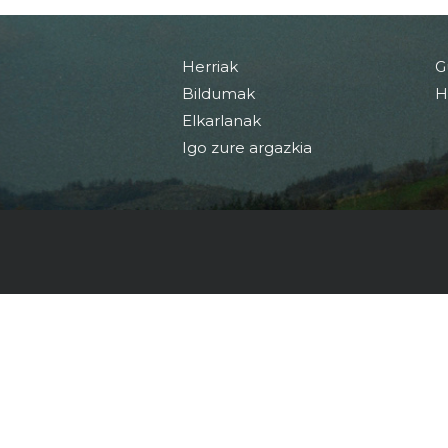
Herriak
G
Bildumak
H
Elkarlanak
Igo zure argazkia