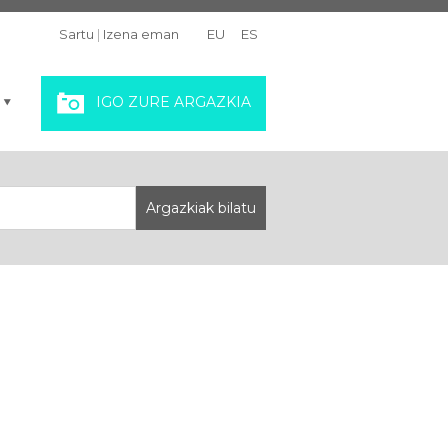
Sartu
|
Izena eman
EU
ES
IGO ZURE ARGAZKIA