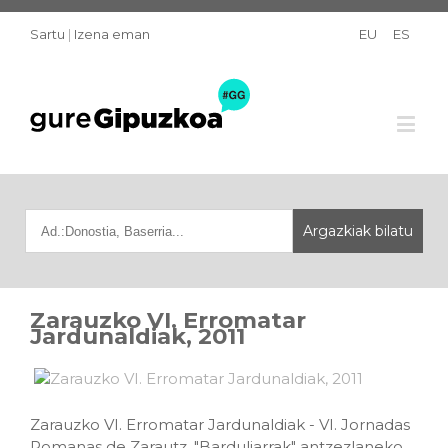
Sartu
|
Izena eman
EU
ES
Zarauzko VI. Erromatar
Jardunaldiak, 2011
Zarauzko VI. Erromatar Jardunaldiak - VI. Jornadas
Romanas de Zarautz. "Barduliarrak" antzezlaneko