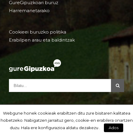
GureGipuzkoari buruz
Harremanetarako
Cookieei buruzko politika
Erabilpen arau eta baldintzak
Webgune honek cookieak erabiltzen ditu zure bisitaren kalitatea
hobetzeko. Nabigatzen jarraituz gero, cookie-en erabilera onartzen
duzu. Hala ere konfigurazioa aldatu dezakezu .
Ados