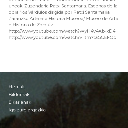
uneak. Zuzendaria Patxi Santamaria. Escenas de la
obra "los Várdulos dirigida por Patxi Santamaria.
Zarauzko Arte eta Historia Museoa/ Museo de Arte
e Historia de Zarautz.
http://www.youtube.com/watch?v=yH4v4Ab-xD4
http://www.youtube.com/watch?v=tm7taGCEFOc
Herriak
Bildumak
Elkarlanak
Igo zure argazkia