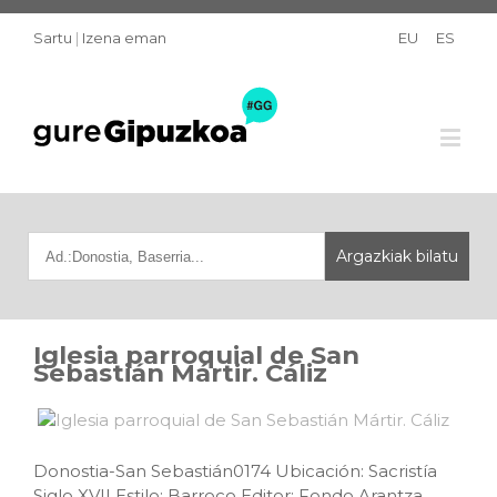
Sartu
|
Izena eman
EU
ES
Iglesia parroquial de San
Sebastián Mártir. Cáliz
Donostia-San Sebastián0174 Ubicación: Sacristía
Siglo XVII Estilo: Barroco Editor: Fondo Arantza