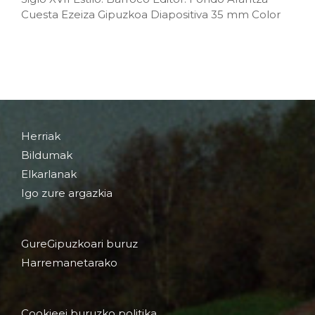
Cuesta Ezeiza Gipuzkoa Diapositiva 35 mm Color
Herriak
Bildumak
Elkarlanak
Igo zure argazkia
GureGipuzkoari buruz
Harremanetarako
Cookieei buruzko politika