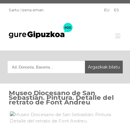
Sartu
|
Izena eman
EU
ES
Museo Diocesano de San
Sebastián. Pintura. Detalle del
retrato de Font Andreu