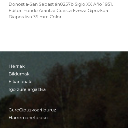
Donostia-San Sebastián0257b Siglo XX Año 1951.
Editor: Fondo Arantza Cuesta Ezeiza Gipuzkoa
Diapositiva 35 mm Color
Herriak
Bildumak
Elkarlanak
Igo zure argazkia
GureGipuzkoari buruz
Harremanetarako