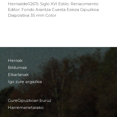
Hernialde0267c Siglo XVI Estilo: Renacimiento
Editor: Fondo Arantza Cuesta Ezeiza Gipuzkoa
Diapositiva 35 mm Color
Herriak
Bildumak
Elkarlanak
Igo zure argazkia
GureGipuzkoari buruz
Harremanetarako