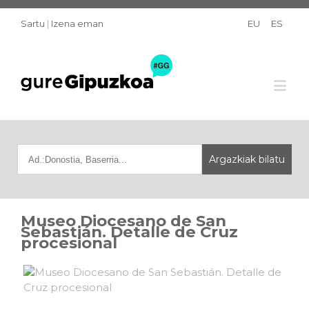
Sartu
|
Izena eman
EU
ES
Museo Diocesano de San
Sebastián. Detalle de Cruz
procesional