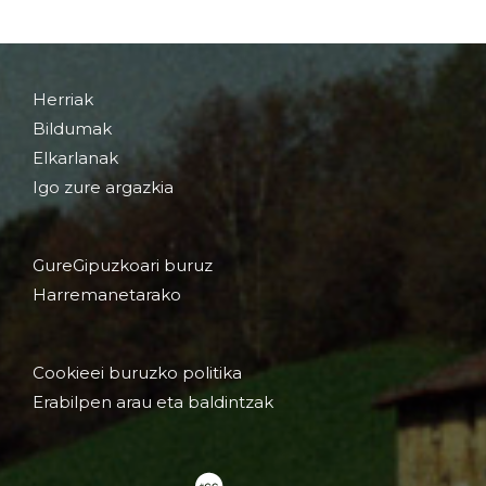
Herriak
Bildumak
Elkarlanak
Igo zure argazkia
GureGipuzkoari buruz
Harremanetarako
Cookieei buruzko politika
Erabilpen arau eta baldintzak