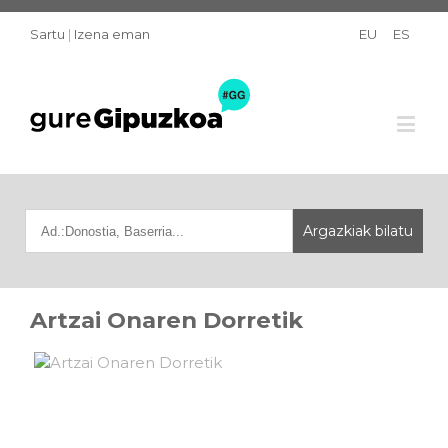
Sartu
|
Izena eman
EU
ES
Artzai Onaren Dorretik